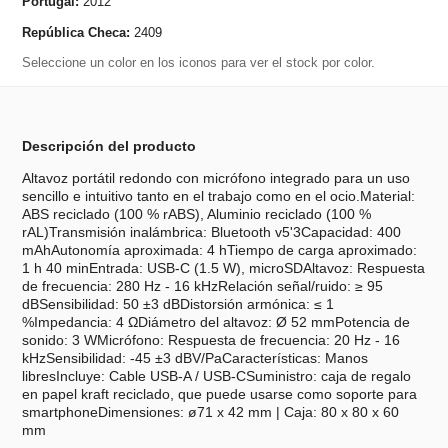
Portugal:
2012
República Checa:
2409
Seleccione un color en los iconos para ver el stock por color.
Descripción del producto
Altavoz portátil redondo con micrófono integrado para un uso
sencillo e intuitivo tanto en el trabajo como en el ocio.Material:
ABS reciclado (100 % rABS), Aluminio reciclado (100 %
rAL)Transmisión inalámbrica: Bluetooth v5'3Capacidad: 400
mAhAutonomía aproximada: 4 hTiempo de carga aproximado:
1 h 40 minEntrada: USB-C (1.5 W), microSDAltavoz: Respuesta
de frecuencia: 280 Hz - 16 kHzRelación señal/ruido: ≥ 95
dBSensibilidad: 50 ±3 dBDistorsión armónica: ≤ 1
%Impedancia: 4 ΩDiámetro del altavoz: Ø 52 mmPotencia de
sonido: 3 WMicrófono: Respuesta de frecuencia: 20 Hz - 16
kHzSensibilidad: -45 ±3 dBV/PaCaracterísticas: Manos
libresIncluye: Cable USB-A / USB-CSuministro: caja de regalo
en papel kraft reciclado, que puede usarse como soporte para
smartphoneDimensiones: ø71 x 42 mm | Caja: 80 x 80 x 60
mm