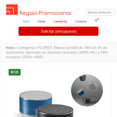
0
🛒
ECO
Ferias
Categorías
Contacto
Solicitar presupuesto
Inicio
›
Categoría
›
FLOREY. Altavoz portátil de 3W con 4h de
autonomía, fabricado en aluminio reciclado (100% rAL) y ABS
reciclado (100% rABS)
ECO