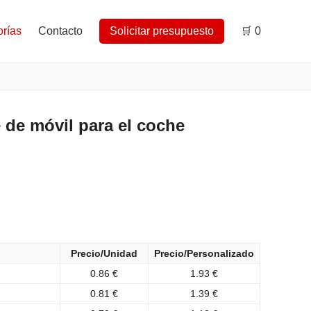
rías
Contacto
Solicitar presupuesto
🛒
0
de móvil para el coche
Precio/Unidad
Precio/Personalizado
0.86 €
1.93 €
0.81 €
1.39 €