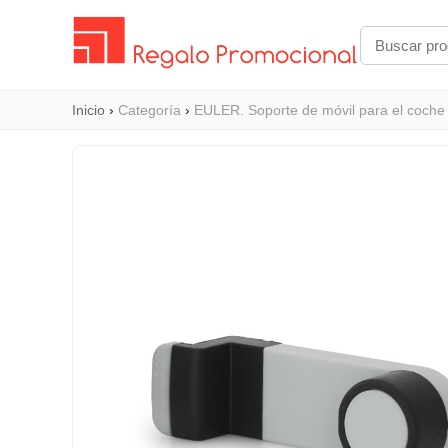
Inicio
›
Categoría
›
EULER. Soporte de móvil para el coche