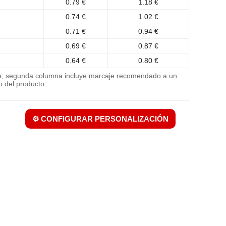
0.79 €
1.18 €
0.74 €
1.02 €
0.71 €
0.94 €
0.69 €
0.87 €
0.64 €
0.80 €
je; segunda columna incluye marcaje recomendado a un
o del producto.
⚙️ CONFIGURAR PERSONALIZACIÓN