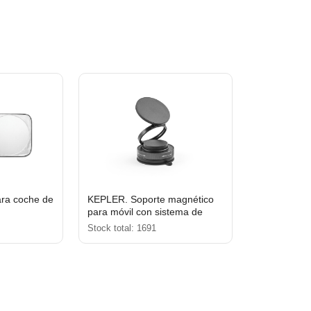
ara coche de
KEPLER. Soporte magnético
para móvil con sistema de
fijación por vacío para
Stock total: 1691
superficies lisas y no lisas
(rotación 360º)