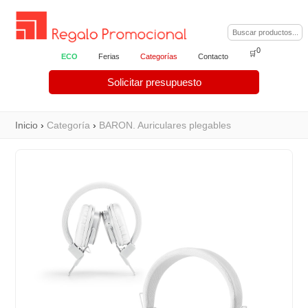
0
🛒
ECO
Ferias
Categorías
Contacto
Solicitar presupuesto
Inicio
›
Categoría
›
BARON. Auriculares plegables