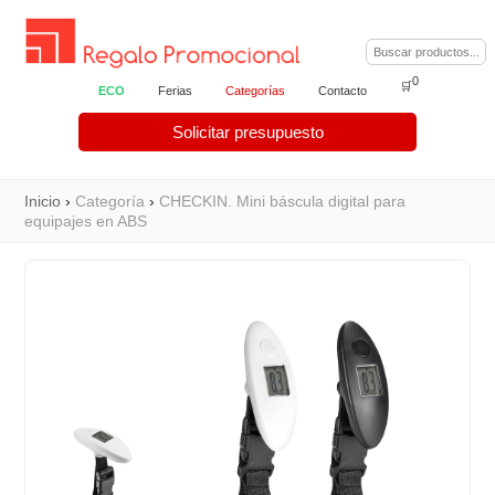
0
🛒
ECO
Ferias
Categorías
Contacto
Solicitar presupuesto
Inicio
›
Categoría
›
CHECKIN. Mini báscula digital para
equipajes en ABS