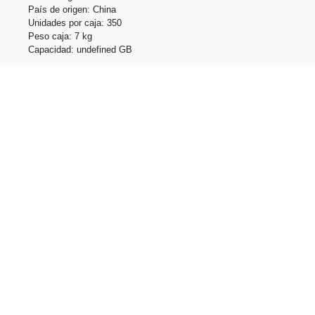
País de origen: China
Unidades por caja: 350
Peso caja: 7 kg
Capacidad: undefined GB
Productos relacionados
CLAUDIUS 4GB. Pen Drive, USB de 4 GB