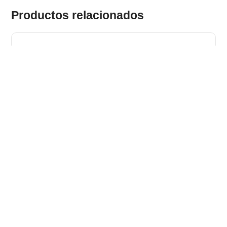
Productos relacionados
JANNES. HUB con 4 puertos USB-A, fabricados en ABS
Stock total: 9906