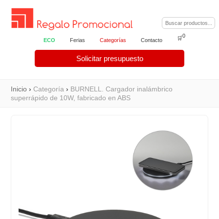
0
🛒
ECO
Ferias
Categorías
Contacto
Solicitar presupuesto
Inicio
›
Categoría
›
BURNELL. Cargador inalámbrico
superrápido de 10W, fabricado en ABS