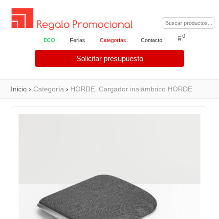
0
🛒
ECO
Ferias
Categorías
Contacto
Solicitar presupuesto
Inicio
›
Categoría
›
HORDE. Cargador inalámbrico HORDE