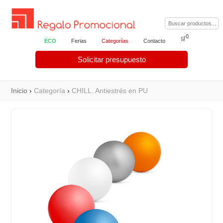
0
🛒
ECO
Ferias
Categorías
Contacto
Solicitar presupuesto
Inicio
›
Categoría
›
CHILL. Antiestrés en PU