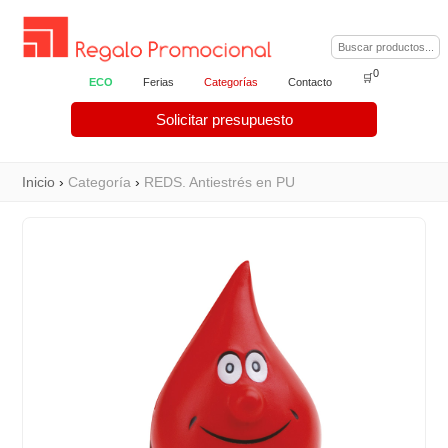
0
🛒
ECO
Ferias
Categorías
Contacto
Solicitar presupuesto
Inicio
›
Categoría
›
REDS. Antiestrés en PU