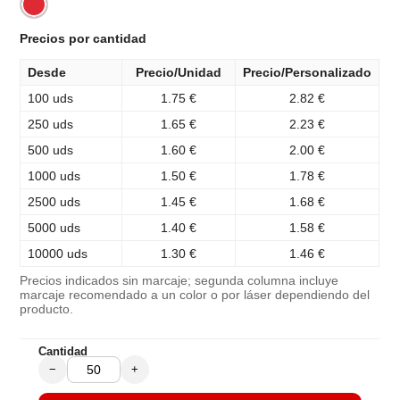
Precios por cantidad
Desde
Precio/Unidad
Precio/Personalizado
100 uds
1.75 €
2.82 €
250 uds
1.65 €
2.23 €
500 uds
1.60 €
2.00 €
1000 uds
1.50 €
1.78 €
2500 uds
1.45 €
1.68 €
5000 uds
1.40 €
1.58 €
10000 uds
1.30 €
1.46 €
Precios indicados sin marcaje; segunda columna incluye
marcaje recomendado a un color o por láser dependiendo del
producto.
Cantidad
−
+