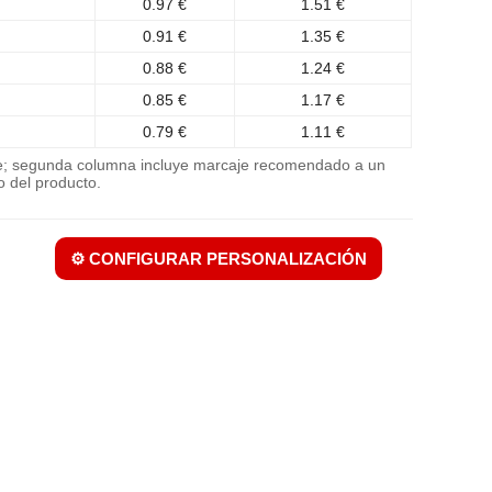
0.97 €
1.51 €
0.91 €
1.35 €
0.88 €
1.24 €
0.85 €
1.17 €
0.79 €
1.11 €
je; segunda columna incluye marcaje recomendado a un
o del producto.
⚙️ CONFIGURAR PERSONALIZACIÓN