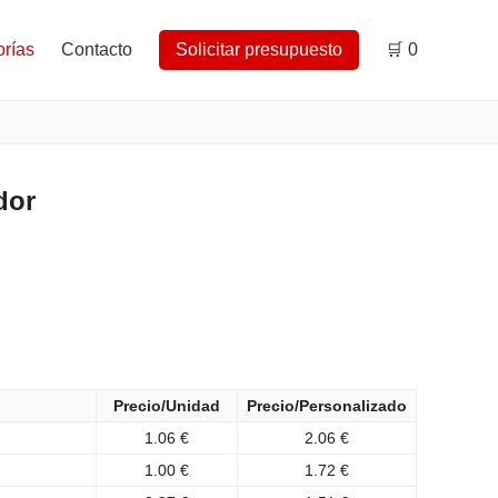
rías
Contacto
Solicitar presupuesto
🛒
0
dor
Precio/Unidad
Precio/Personalizado
1.06 €
2.06 €
1.00 €
1.72 €