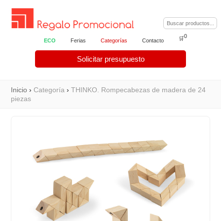
0
🛒
ECO
Ferias
Categorías
Contacto
Solicitar presupuesto
Inicio
›
Categoría
›
THINKO. Rompecabezas de madera de 24
piezas