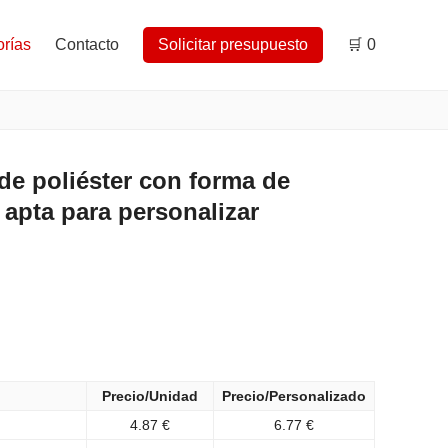
rías
Contacto
Solicitar presupuesto
🛒
0
e poliéster con forma de
 apta para personalizar
Precio/Unidad
Precio/Personalizado
4.87 €
6.77 €