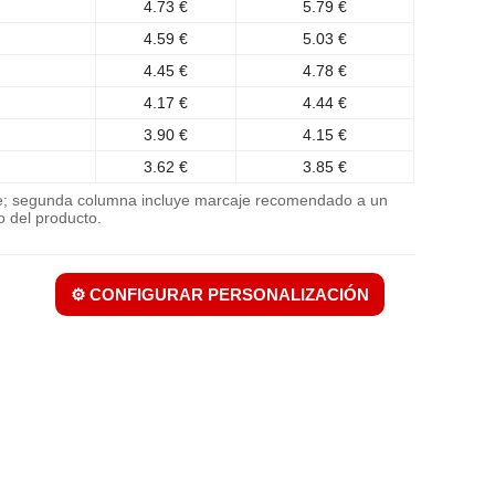
4.73 €
5.79 €
4.59 €
5.03 €
4.45 €
4.78 €
4.17 €
4.44 €
3.90 €
4.15 €
3.62 €
3.85 €
je; segunda columna incluye marcaje recomendado a un
o del producto.
⚙️ CONFIGURAR PERSONALIZACIÓN