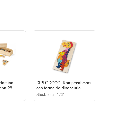
 dominó
DIPLODOCO. Rompecabezas
 con 28
con forma de dinosaurio
 de animales
hecho en madera
Stock total: 1731
contrachapada de pino