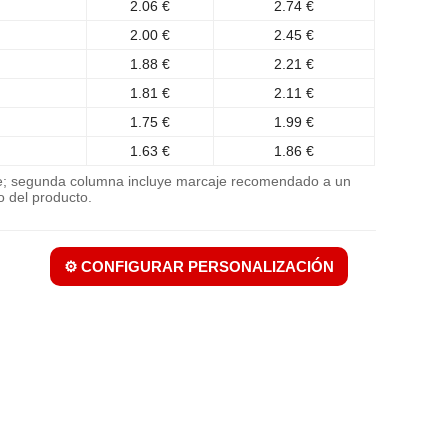
2.06 €
2.74 €
2.00 €
2.45 €
1.88 €
2.21 €
1.81 €
2.11 €
1.75 €
1.99 €
1.63 €
1.86 €
je; segunda columna incluye marcaje recomendado a un
o del producto.
⚙️ CONFIGURAR PERSONALIZACIÓN