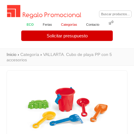
0
🛒
ECO
Ferias
Categorías
Contacto
Solicitar presupuesto
Inicio
›
Categoría
›
VALLARTA. Cubo de playa PP con 5
accesorios