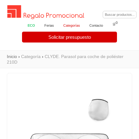
0
🛒
ECO
Ferias
Categorías
Contacto
Solicitar presupuesto
Inicio
›
Categoría
›
CLYDE. Parasol para coche de poliéster
210D