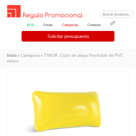
0
🛒
ECO
Ferias
Categorías
Contacto
Solicitar presupuesto
Inicio
›
Categoría
›
TIMOR. Cojín de playa hinchable de PVC
opaco