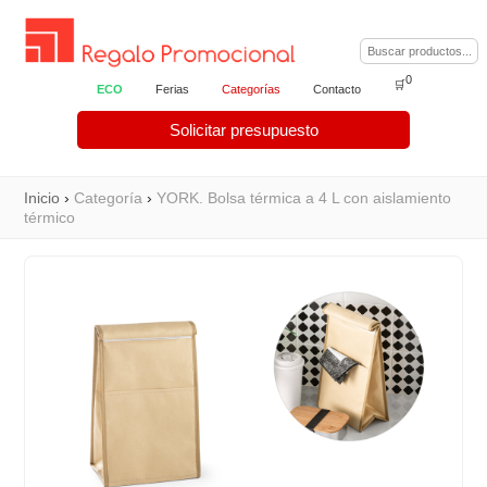
0
🛒
ECO
Ferias
Categorías
Contacto
Solicitar presupuesto
Inicio
›
Categoría
›
YORK. Bolsa térmica a 4 L con aislamiento
térmico