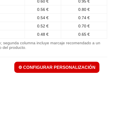
0.60 €
0.95 €
0.56 €
0.80 €
0.54 €
0.74 €
0.52 €
0.70 €
0.48 €
0.65 €
je; segunda columna incluye marcaje recomendado a un
o del producto.
⚙️ CONFIGURAR PERSONALIZACIÓN