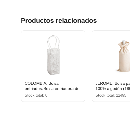
Productos relacionados
COLOMBIA. Bolsa
JEROME. Bolsa par
enfriadoraBolsa enfriadora de
100% algodón (18
PVC para una botella
Stock total: 0
Stock total: 12495