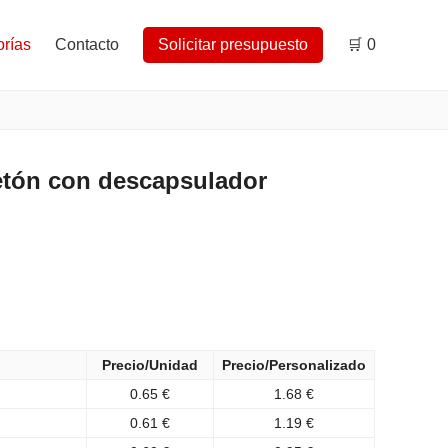
rías
Contacto
Solicitar presupuesto
🛒
0
tón con descapsulador
Precio/Unidad
Precio/Personalizado
0.65 €
1.68 €
0.61 €
1.19 €