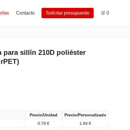
rías
Contacto
Solicitar presupuesto
🛒
0
para sillín 210D poliéster
 rPET)
Precio/Unidad
Precio/Personalizado
0.78 €
1.84 €