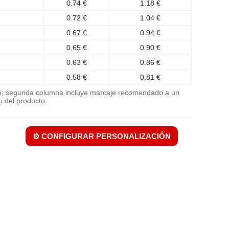
0.74 €
1.18 €
0.72 €
1.04 €
0.67 €
0.94 €
0.65 €
0.90 €
0.63 €
0.86 €
0.58 €
0.81 €
je; segunda columna incluye marcaje recomendado a un
o del producto.
⚙️ CONFIGURAR PERSONALIZACIÓN