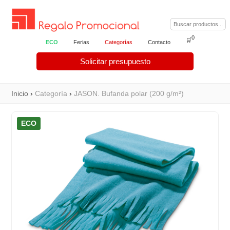
0
🛒
ECO
Ferias
Categorías
Contacto
Solicitar presupuesto
Inicio
›
Categoría
›
JASON. Bufanda polar (200 g/m²)
ECO