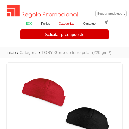
0
🛒
ECO
Ferias
Categorías
Contacto
Solicitar presupuesto
Inicio
›
Categoría
›
TORY. Gorro de forro polar (220 g/m²)