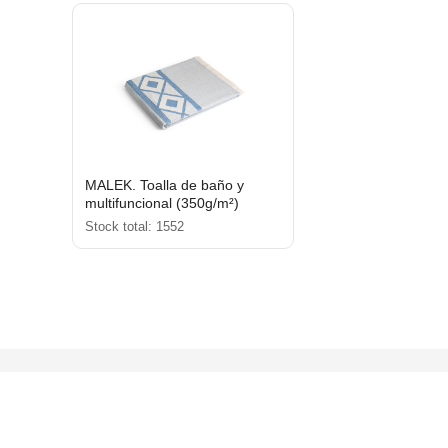
MALEK. Toalla de baño y
multifuncional (350g/m²)
fabricada en algodón ligero y
Stock total: 1552
resistente (85%) y algodón
reciclado (15%)