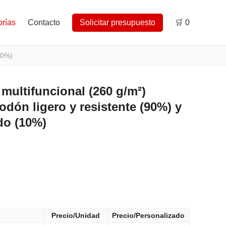
rías
Contacto
Solicitar presupuesto
🛒
0
10%)
multifuncional (260 g/m²)
odón ligero y resistente (90%) y
do (10%)
Precio/Unidad
Precio/Personalizado