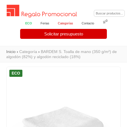
0
🛒
ECO
Ferias
Categorías
Contacto
Solicitar presupuesto
Inicio
›
Categoría
›
BARDEM S. Toalla de mano (350 g/m²) de
algodón (82%) y algodón reciclado (18%)
ECO