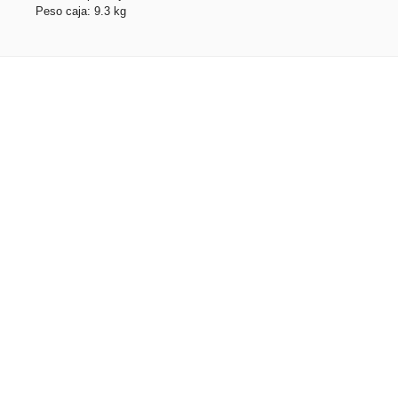
Peso caja: 9.3 kg
Productos relacionados
No hay productos relacionados.