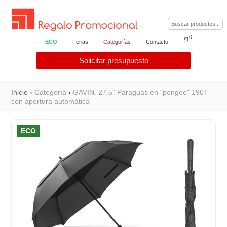
0
🛒
ECO
Ferias
Categorías
Contacto
Solicitar presupuesto
Inicio
›
Categoría
›
GAVIN. 27.5" Paraguas en "pongee" 190T
con apertura automática
ECO