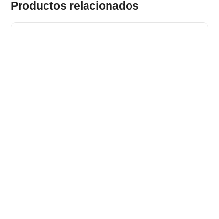
Productos relacionados
MICHAEL. Paraguas de poliéster 190T con apertura
automática
Stock total: 22563