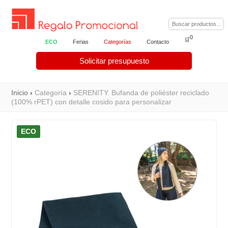
0
🛒
ECO
Ferias
Categorías
Contacto
Solicitar presupuesto
Inicio
›
Categoría
›
SERENITY. Bufanda de poliéster reciclado
(100% rPET) con detalle cosido para personalizar
ECO