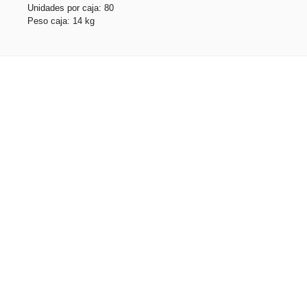
Unidades por caja: 80
Peso caja: 14 kg
Productos relacionados
CARL. Gorro unisex de doble capa de poliéster reciclado
(100% rPET)
Stock total: 4180