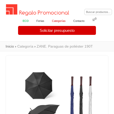
0
🛒
ECO
Ferias
Categorías
Contacto
Solicitar presupuesto
Inicio
›
Categoría
›
ZANE. Paraguas de poliéster 190T