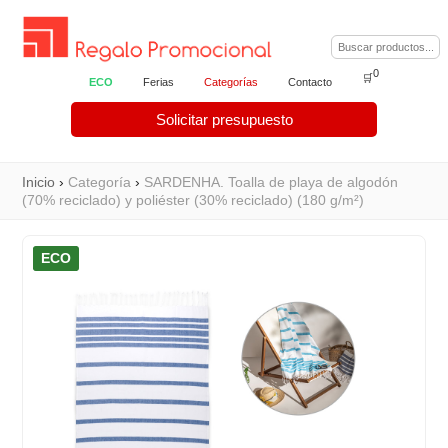
0
🛒
ECO
Ferias
Categorías
Contacto
Solicitar presupuesto
Inicio
›
Categoría
›
SARDENHA. Toalla de playa de algodón
(70% reciclado) y poliéster (30% reciclado) (180 g/m²)
ECO