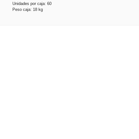
Unidades por caja: 60
Peso caja: 18 kg
Productos relacionados
CALIFORNIA. Toalla de playa de microfibra (250 g/m²)
Stock total: 8881