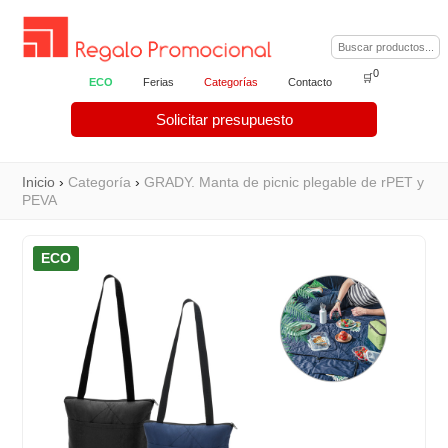
0
🛒
ECO
Ferias
Categorías
Contacto
Solicitar presupuesto
Inicio
›
Categoría
›
GRADY. Manta de picnic plegable de rPET y
PEVA
ECO