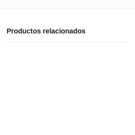
Productos relacionados
RILEY II. Manta de picnic con forro de EPE (180 g/m²) con
estampado
Stock total: 2161