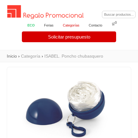
0
🛒
ECO
Ferias
Categorías
Contacto
Solicitar presupuesto
Inicio
›
Categoría
›
ISABEL. Poncho chubasquero