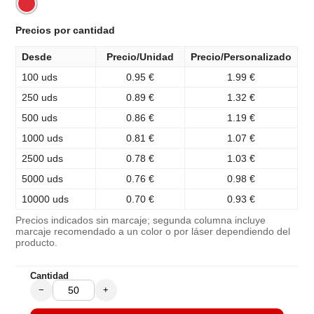
Precios por cantidad
Desde
Precio/Unidad
Precio/Personalizado
100 uds
0.95 €
1.99 €
250 uds
0.89 €
1.32 €
500 uds
0.86 €
1.19 €
1000 uds
0.81 €
1.07 €
2500 uds
0.78 €
1.03 €
5000 uds
0.76 €
0.98 €
10000 uds
0.70 €
0.93 €
Precios indicados sin marcaje; segunda columna incluye
marcaje recomendado a un color o por láser dependiendo del
producto.
Cantidad
−
+