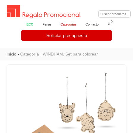
0
🛒
ECO
Ferias
Categorías
Contacto
Solicitar presupuesto
Inicio
›
Categoría
›
WINDHAM. Set para colorear