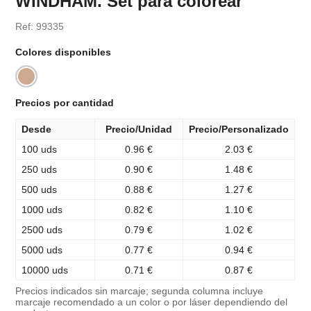
WINDHAM. Set para colorear
Ref: 99335
Colores disponibles
Precios por cantidad
Desde
Precio/Unidad
Precio/Personalizado
100 uds
0.96 €
2.03 €
250 uds
0.90 €
1.48 €
500 uds
0.88 €
1.27 €
1000 uds
0.82 €
1.10 €
2500 uds
0.79 €
1.02 €
5000 uds
0.77 €
0.94 €
10000 uds
0.71 €
0.87 €
Precios indicados sin marcaje; segunda columna incluye
marcaje recomendado a un color o por láser dependiendo del