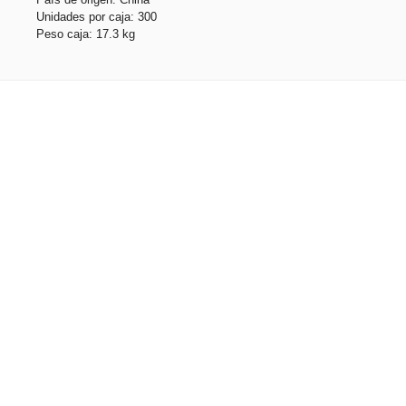
Unidades por caja: 300
Peso caja: 17.3 kg
Productos relacionados
CAMPBEL. Gorra de poliéster
Stock total: 149579