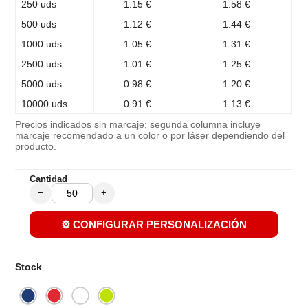
250 uds
1.15 €
1.58 €
500 uds
1.12 €
1.44 €
1000 uds
1.05 €
1.31 €
2500 uds
1.01 €
1.25 €
5000 uds
0.98 €
1.20 €
10000 uds
0.91 €
1.13 €
Precios indicados sin marcaje; segunda columna incluye
marcaje recomendado a un color o por láser dependiendo del
producto.
Cantidad
−
+
⚙️ CONFIGURAR PERSONALIZACIÓN
Stock