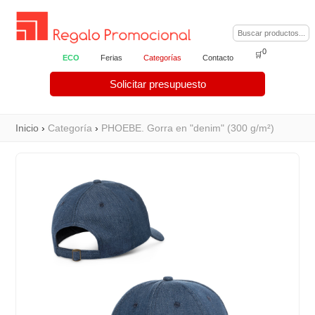
0
🛒
ECO
Ferias
Categorías
Contacto
Solicitar presupuesto
Inicio
›
Categoría
›
PHOEBE. Gorra en "denim" (300 g/m²)