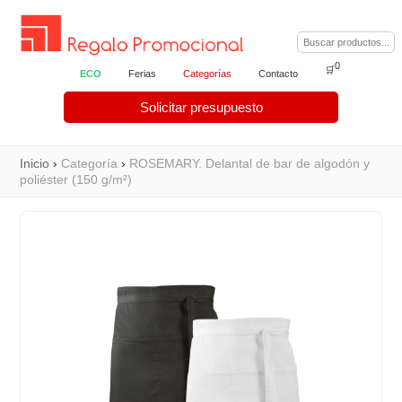
0
🛒
ECO
Ferias
Categorías
Contacto
Solicitar presupuesto
Inicio
›
Categoría
›
ROSEMARY. Delantal de bar de algodón y
poliéster (150 g/m²)