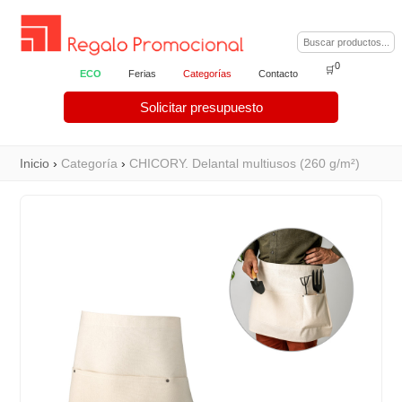
0
🛒
ECO
Ferias
Categorías
Contacto
Solicitar presupuesto
Inicio
›
Categoría
›
CHICORY. Delantal multiusos (260 g/m²)