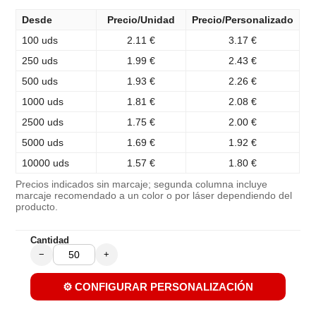
Desde
Precio/Unidad
Precio/Personalizado
100 uds
2.11 €
3.17 €
250 uds
1.99 €
2.43 €
500 uds
1.93 €
2.26 €
1000 uds
1.81 €
2.08 €
2500 uds
1.75 €
2.00 €
5000 uds
1.69 €
1.92 €
10000 uds
1.57 €
1.80 €
Precios indicados sin marcaje; segunda columna incluye
marcaje recomendado a un color o por láser dependiendo del
producto.
Cantidad
−
+
⚙️ CONFIGURAR PERSONALIZACIÓN