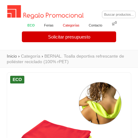
0
🛒
ECO
Ferias
Categorías
Contacto
Solicitar presupuesto
Inicio
›
Categoría
›
BERNAL. Toalla deportiva refrescante de
poliéster reciclado (100% rPET)
ECO