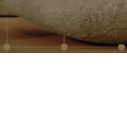
onalizados para empresas, con
mos con los principales
dad, marcaje profesional y