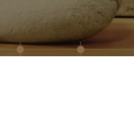
Quiénes somos
Somos especialistas en regalos promocionales pers
más de 30 años de experiencia en el sector. Trabaja
proveedores europeos para ofrecer productos de cali
entregas rápidas incluso en grandes volúmenes.