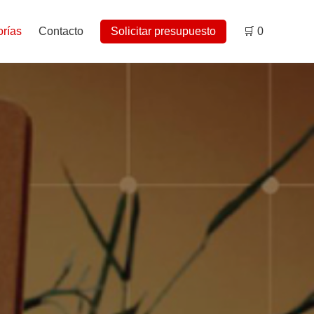
rías
Contacto
Solicitar presupuesto
🛒
0